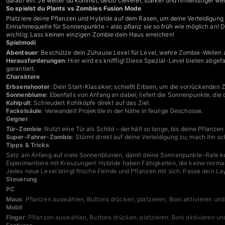
darauf ein: Je weiter du kommst, desto cleverer, stärker und hinterlistiger we
So spielst du Plants vs Zombies Fusion Mode
Platziere deine Pflanzen und Hybride auf dem Rasen, um deine Verteidigun
Einnahmequelle für Sonnenpunkte – also pflanz sie so früh wie möglich an! D
wichtig: Lass keinen einzigen Zombie dein Haus erreichen!
Spielmodi
Abenteuer
: Beschütze dein Zuhause Level für Level, wehre Zombie-Wellen ab
Herausforderungen
: Hier wird es knifflig! Diese Spezial-Level bieten abg
garantiert.
Charaktere
Erbsenshooter
: Dein Start-Klassiker; schießt Erbsen, um die vorrückenden
Sonnenblume
: Ebenfalls von Anfang an dabei; liefert die Sonnenpunkte, die
Kohlpult
: Schleudert Kohlköpfe direkt auf das Ziel.
Fackelsäule
: Verwandelt Projektile in der Nähe in feurige Geschosse.
Gegner
Tür-Zombie
: Nutzt eine Tür als Schild – der hält so lange, bis deine Pflanze
Super-Fahrer-Zombie
: Stürmt direkt auf deine Verteidigung zu; mach ihn sch
Tipps & Tricks
Setz am Anfang auf viele Sonnenblumen, damit deine Sonnenpunkte-Rate kon
Experimentiere mit Kreuzungen! Hybride haben Fähigkeiten, die keine normale
Jedes neue Level bringt frische Feinde und Pflanzen mit sich. Passe dein Layou
Steuerung
PC
Maus
: Pflanzen auswählen, Buttons drücken, platzieren, Boni aktivieren un
Mobil
Finger
: Pflanzen auswählen, Buttons drücken, platzieren, Boni aktivieren u