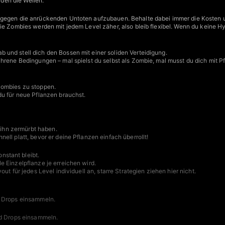
rden die Wellen.
g gegen die anrückenden Untoten aufzubauen. Behalte dabei immer die Kosten 
ie Zombies werden mit jedem Level zäher, also bleib flexibel. Wenn du keine H
 und stell dich den Bossen mit einer soliden Verteidigung.
efahrene Bedingungen – mal spielst du selbst als Zombie, mal musst du dich mi
 Zombies zu stoppen.
 du für neue Pflanzen brauchst.
n ihn zermürbt haben.
nell platt, bevor er deine Pflanzen einfach überrollt!
stant bleibt.
 Einzelpflanze je erreichen wird.
t für jedes Level individuell an, starre Strategien ziehen hier nicht.
d Drops einsammeln.
nd Drops einsammeln.